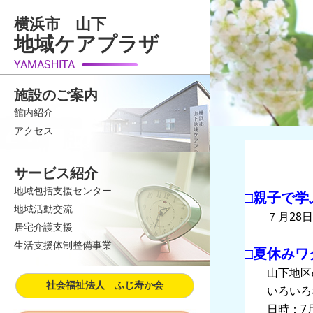
内
横浜市 山下
容
地域ケアプラザ
を
ス
YAMASHITA
キ
施設のご案内
ッ
館内紹介
プ
アクセス
サービス紹介
地域包括支援センター
□親子で学
地域活動交流
７月28日（火
居宅介護支援
生活支援体制整備事業
□夏休みワ
山下地区の
社会福祉法人 ふじ寿か会
いろいろな
日時：7月30