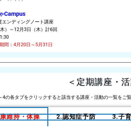
Campus
エンディングノート講座
）～12月3日（木）計6回
:30
期間：4月20日～5月31日
＜定期講座・活
～4の各タブをクリックすると該当する講座・活動の一覧をご
健康維持・体操
2.認知症予防
3.子