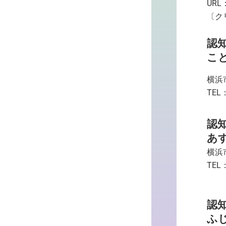
URL
〔ク
認
こ
横浜
TEL：
認
あ
横浜
TEL：
認
ふ