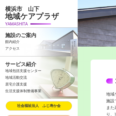
内
横浜市 山下
容
地域ケアプラザ
を
ス
YAMASHITA
キ
施設のご案内
ッ
館内紹介
プ
アクセス
サービス紹介
地域包括支援センター
地域活動交流
居宅介護支援
生活支援体制整備事業
地域
施設
社会福祉法人 ふじ寿か会
また
り、