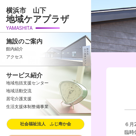
内
横浜市 山下
容
地域ケアプラザ
を
ス
YAMASHITA
キ
施設のご案内
ッ
館内紹介
プ
アクセス
サービス紹介
地域包括支援センター
地域活動交流
居宅介護支援
生活支援体制整備事業
社会福祉法人 ふじ寿か会
６月
臨時