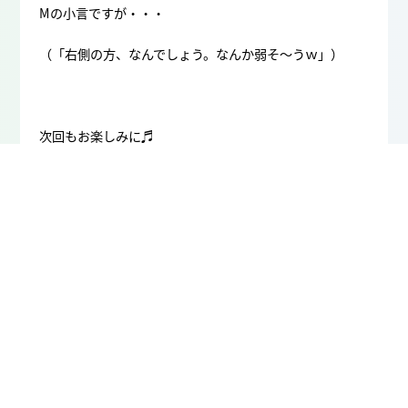
Mの小言ですが・・・
（「右側の方、なんでしょう。なんか弱そ～うｗ」）
次回もお楽しみに♬
« ケンタウロスの出現
HappyBirthday12月＆1月♪ »
お知らせ一覧
Copyright Fujizukakai All Rights Reserved.