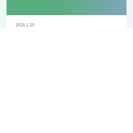
2026.1.29
カテゴリー: ブログ・お知らせ
ケンタウロスの訪問
皆さんこんにちは！ ブログ担当のMです。 今回は前回
に引き続きケンタウロスの話題でお届けします
前回
覚えていますかね？狛犬系だったんですが・・・ →こ
んな風に 今回はなんと動いちゃいま...
もっと読む