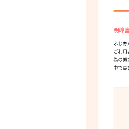
明峰
ふじ寿
ご利用
為の努
中で喜