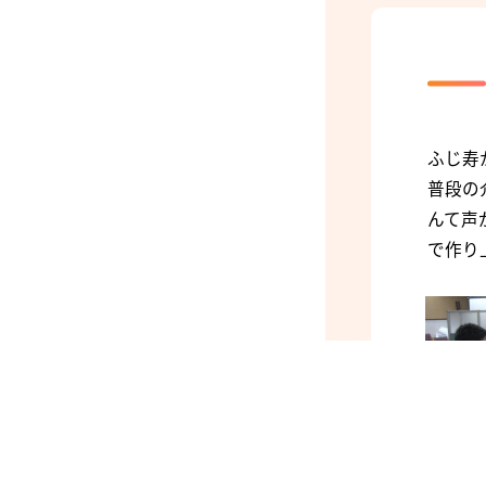
ふじ寿
普段の
んて声
で作り