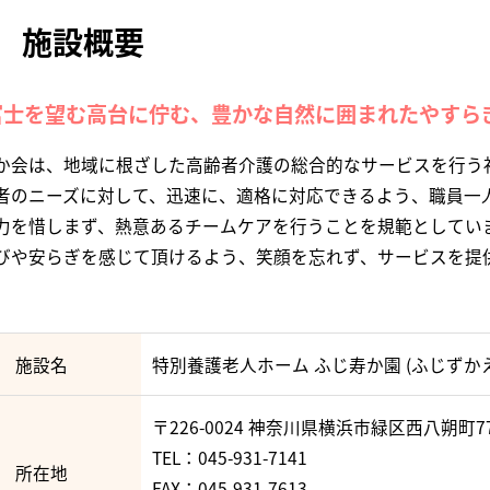
施設概要
富士を望む高台に佇む、豊かな自然に囲まれたやすら
か会は、地域に根ざした高齢者介護の総合的なサービスを行う
者のニーズに対して、迅速に、適格に対応できるよう、職員一
力を惜しまず、熱意あるチームケアを行うことを規範としてい
びや安らぎを感じて頂けるよう、笑顔を忘れず、サービスを提
施設名
特別養護老人ホーム ふじ寿か園 (ふじずか
〒226-0024 神奈川県横浜市緑区西八朔町77
TEL：
045-931-7141
所在地
FAX：045-931-7613